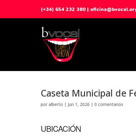
(+34) 654 232 380
|
oficina@bvocal.or
Caseta Municipal de 
por
alberto
|
Jun 1, 2026
|
0 comentarios
UBICACIÓN