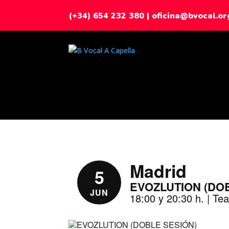
(+34) 654 232 380
|
oficina@bvocal.or
Madrid
5
EVOZLUTION (DO
JUN
18:00 y 20:30 h. | Te