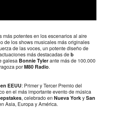
s más potentes en los escenarios al aire
uno de los shows musicales más originales
uerza de las voces, un potente diseño de
as actuaciones más destacadas de
b
te galesa
Bonnie Tyler
ante más de 100.000
aragoza por
M80 Radio
.
s en EEUU
: Primer y Tercer Premio del
ico en el más importante evento de música
eepstakes
, celebrado en
Nueva York
y
San
en Asia, Europa y América.