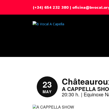
(+34) 654 232 380
|
oficina@bvocal.or
Châteaurou
23
A CAPPELLA SH
MAY
20:30 h. | Equinoxe N