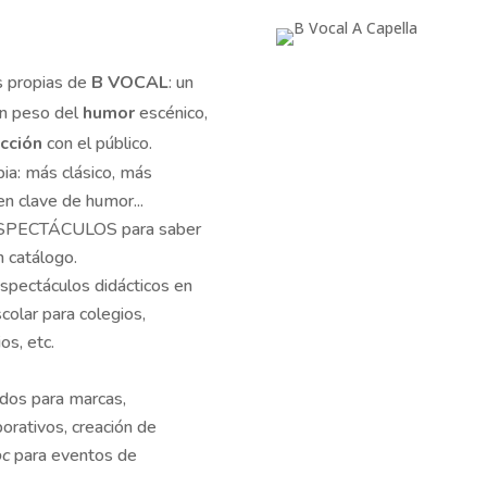
s propias de
B VOCAL
: un
an peso del
humor
escénico,
acción
con el público.
ia: más clásico, más
en clave de humor...
n ESPECTÁCULOS para saber
 catálogo.
spectáculos didácticos en
colar para colegios,
os, etc.
dos para marcas,
orativos, creación de
oc
para eventos de