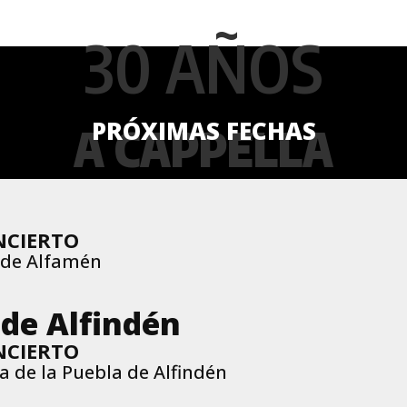
30 AÑOS
PRÓXIMAS FECHAS
A CAPPELLA
NCIERTO
s de Alfamén
 de Alfindén
NCIERTO
eta de la Puebla de Alfindén