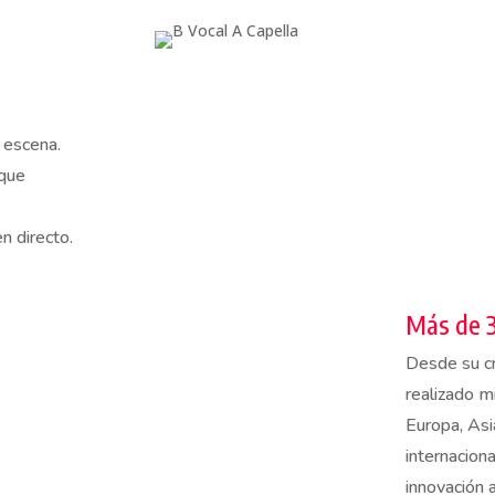
n escena.
 que
n directo.
Más de 3
Desde su c
realizado m
Europa, Asi
internacion
innovación a