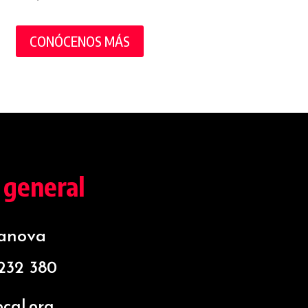
CONÓCENOS MÁS
 general
sanova
 232 380
cal.org